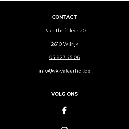
CONTACT
Pachthofplein 20
2610 Wilrijk
03 827 45 06
info@vk-valaarhof.be
VOLG ONS
F
a
c