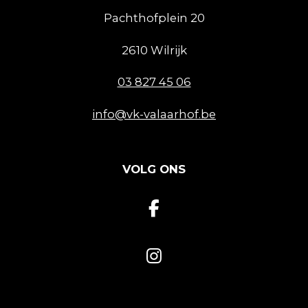
Pachthofplein 20
2610 Wilrijk
03 827 45 06
info@vk-valaarhof.be
VOLG ONS
F
a
c
I
e
n
b
s
o